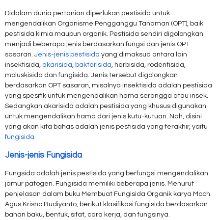
Didalam dunia pertanian diperlukan pestisida untuk
mengendalikan Organisme Pengganggu Tanaman (OPT), baik
pestisida kimia maupun organik. Pestisida sendiri digolongkan
menjadi beberapa jenis berdasarkan fungsi dan jenis OPT
sasaran.
Jenis-jenis pestisida
yang dimaksud antara lain
insektisida,
akarisida
,
bakterisida
, herbisida, rodentisida,
moluskisida dan fungisida. Jenis tersebut digolongkan
berdasarkan OPT sasaran, misalnya insektisida adalah pestisida
yang spesifik untuk mengendalikan hama serangga atau insek.
Sedangkan akarisida adalah pestisida yang khusus digunakan
untuk mengendalikan hama dari jenis kutu-kutuan. Nah, disini
yang akan kita bahas adalah jenis pestisida yang terakhir, yaitu
fungisida
.
Jenis-jenis Fungisida
Fungsida adalah jenis pestisida yang berfungsi mengendalikan
jamur patogen. Fungisida memiliki beberapa jenis. Menurut
penjelasan dalam buku Membuat Fungisida Organik karya Moch.
Agus Krisno Budiyanto, berikut klasifikasi fungisida berdasarkan
bahan baku, bentuk, sifat, cara kerja, dan fungsinya.